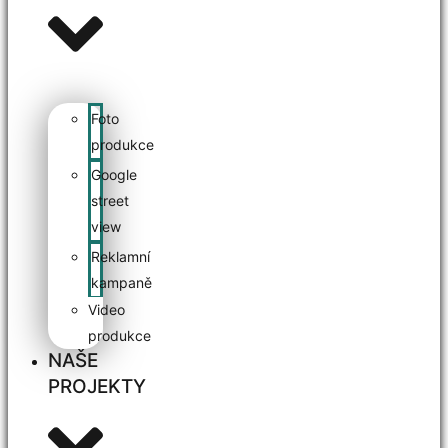
Foto
produkce
Google
street
view
Reklamní
kampaně
Video
produkce
NAŠE
PROJEKTY