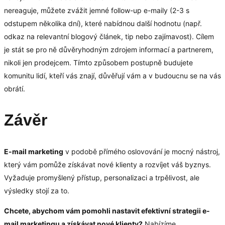
nereaguje, můžete zvážit jemné follow-up e-maily (2-3 s
odstupem několika dní), které nabídnou další hodnotu (např.
odkaz na relevantní blogový článek, tip nebo zajímavost). Cílem
je stát se pro ně důvěryhodným zdrojem informací a partnerem,
nikoli jen prodejcem. Tímto způsobem postupně budujete
komunitu lidí, kteří vás znají, důvěřují vám a v budoucnu se na vás
obrátí.
Závěr
E-mail marketing
v podobě přímého oslovování je mocný nástroj,
který vám pomůže získávat nové klienty a rozvíjet váš byznys.
Vyžaduje promyšlený přístup, personalizaci a trpělivost, ale
výsledky stojí za to.
Chcete, abychom vám pomohli nastavit efektivní strategii e-
mail marketingu a získávat nové klienty?
Nabízíme