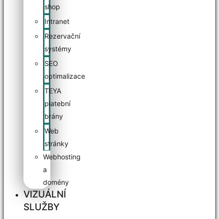
shop
Intranet
Rezervační
systémy
SEO
optimalizace
TEYA
platební
brány
Web
stránky
Webhosting
a
domény
VIZUÁLNÍ
SLUŽBY