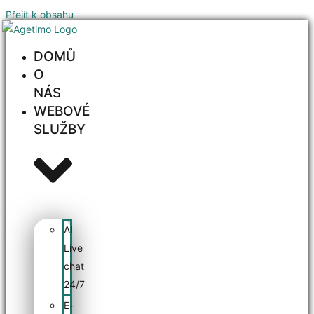
Přejít k obsahu
DOMŮ
O
NÁS
WEBOVÉ
SLUŽBY
AI
Live
chat
24/7
E-