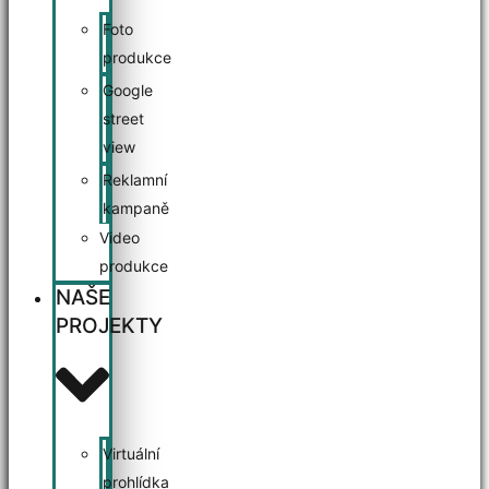
Foto
produkce
Google
street
view
Reklamní
kampaně
Video
produkce
NAŠE
PROJEKTY
Virtuální
prohlídka