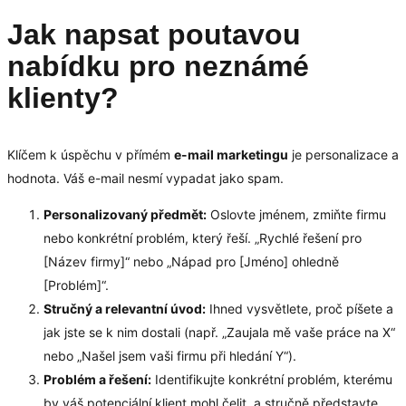
Jak napsat poutavou
nabídku pro neznámé
klienty?
Klíčem k úspěchu v přímém
e-mail marketingu
je personalizace a
hodnota. Váš e-mail nesmí vypadat jako spam.
Personalizovaný předmět:
Oslovte jménem, zmiňte firmu
nebo konkrétní problém, který řeší. „Rychlé řešení pro
[Název firmy]“ nebo „Nápad pro [Jméno] ohledně
[Problém]“.
Stručný a relevantní úvod:
Ihned vysvětlete, proč píšete a
jak jste se k nim dostali (např. „Zaujala mě vaše práce na X“
nebo „Našel jsem vaši firmu při hledání Y“).
Problém a řešení:
Identifikujte konkrétní problém, kterému
by váš potenciální klient mohl čelit, a stručně představte,