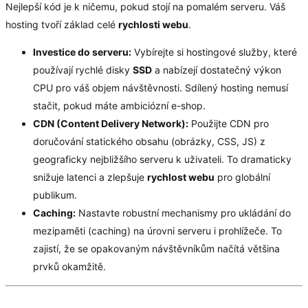
Nejlepší kód je k ničemu, pokud stojí na pomalém serveru. Váš
hosting tvoří základ celé
rychlosti webu
.
Investice do serveru:
Vybírejte si hostingové služby, které
používají rychlé disky
SSD
a nabízejí dostatečný výkon
CPU pro váš objem návštěvnosti. Sdílený hosting nemusí
stačit, pokud máte ambiciózní e-shop.
CDN (Content Delivery Network):
Použijte CDN pro
doručování statického obsahu (obrázky, CSS, JS) z
geograficky nejbližšího serveru k uživateli. To dramaticky
snižuje latenci a zlepšuje
rychlost webu
pro globální
publikum.
Caching:
Nastavte robustní mechanismy pro ukládání do
mezipaměti (caching) na úrovni serveru i prohlížeče. To
zajistí, že se opakovaným návštěvníkům načítá většina
prvků okamžitě.