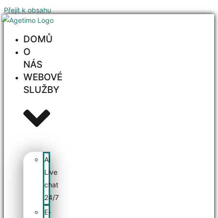
Přejít k obsahu
DOMŮ
O
NÁS
WEBOVÉ
SLUŽBY
AI
Live
chat
24/7
E-