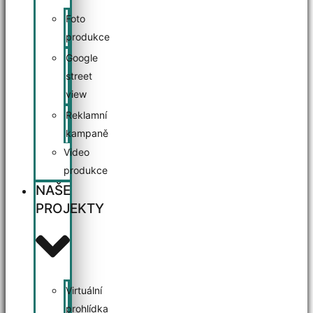
Foto
produkce
Google
street
view
Reklamní
kampaně
Video
produkce
NAŠE
PROJEKTY
Virtuální
prohlídka