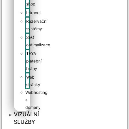
shop
Intranet
Rezervační
systémy
SEO
optimalizace
TEYA
platební
brány
Web
stránky
Webhosting
a
domény
VIZUÁLNÍ
SLUŽBY