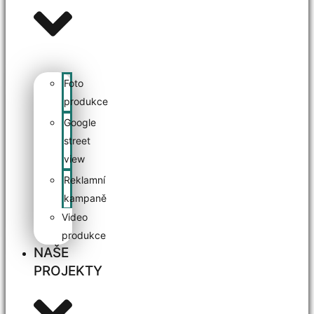
Foto
produkce
Google
street
view
Reklamní
kampaně
Video
produkce
NAŠE
PROJEKTY