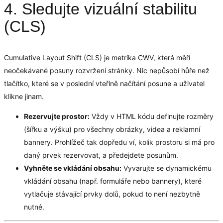
4. Sledujte vizuální stabilitu
(CLS)
Cumulative Layout Shift (CLS) je metrika CWV, která měří
neočekávané posuny rozvržení stránky. Nic nepůsobí hůře než
tlačítko, které se v poslední vteřině načítání posune a uživatel
klikne jinam.
Rezervujte prostor:
Vždy v HTML kódu definujte rozměry
(šířku a výšku) pro všechny obrázky, videa a reklamní
bannery. Prohlížeč tak dopředu ví, kolik prostoru si má pro
daný prvek rezervovat, a předejdete posunům.
Vyhněte se vkládání obsahu:
Vyvarujte se dynamickému
vkládání obsahu (např. formuláře nebo bannery), které
vytlačuje stávající prvky dolů, pokud to není nezbytně
nutné.