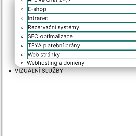
E-shop
Intranet
Rezervační systémy
SEO optimalizace
TEYA platební brány
Web stránky
Webhosting a domény
VIZUÁLNÍ SLUŽBY