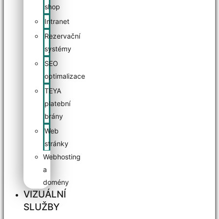
shop
Intranet
Rezervační
systémy
SEO
optimalizace
TEYA
platební
brány
Web
stránky
Webhosting
a
domény
VIZUÁLNÍ
SLUŽBY