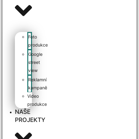
Foto
produkce
Google
street
view
Reklamní
kampaně
Video
produkce
NAŠE
PROJEKTY