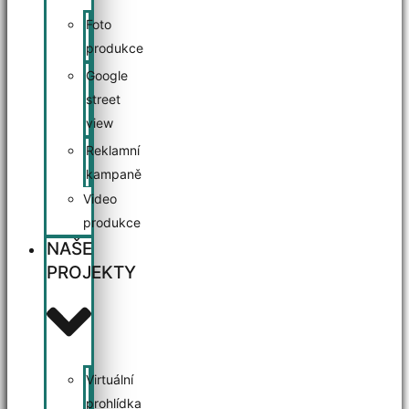
Foto
produkce
Google
street
view
Reklamní
kampaně
Video
produkce
NAŠE
PROJEKTY
Virtuální
prohlídka