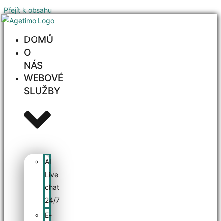
Přejít k obsahu
DOMŮ
O
NÁS
WEBOVÉ
SLUŽBY
AI
Live
chat
24/7
E-