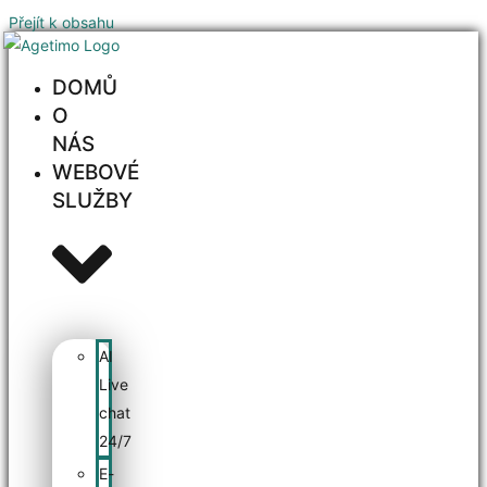
Přejít k obsahu
DOMŮ
O
NÁS
WEBOVÉ
SLUŽBY
AI
Live
chat
24/7
E-