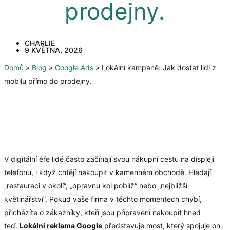
prodejny.
CHARLIE
9 KVĚTNA, 2026
Domů
»
Blog
»
Google Ads
»
Lokální kampaně: Jak dostat lidi z
mobilu přímo do prodejny.
V digitální éře lidé často začínají svou nákupní cestu na displeji
telefonu, i když chtějí nakoupit v kamenném obchodě. Hledají
„restauraci v okolí“, „opravnu kol poblíž“ nebo „nejbližší
květinářství“. Pokud vaše firma v těchto momentech chybí,
přicházíte o zákazníky, kteří jsou připraveni nakoupit hned
teď.
Lokální reklama Google
představuje most, který spojuje on-