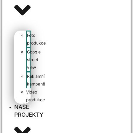
Foto
produkce
Google
street
view
Reklamní
kampaně
Video
produkce
NAŠE
PROJEKTY