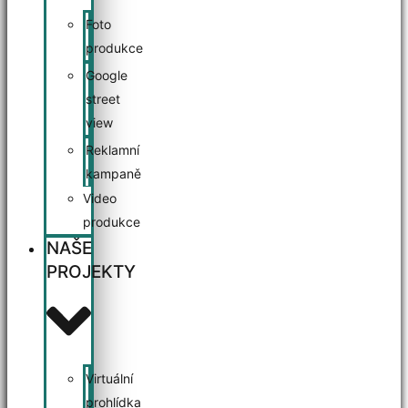
Foto
produkce
Google
street
view
Reklamní
kampaně
Video
produkce
NAŠE
PROJEKTY
Virtuální
prohlídka