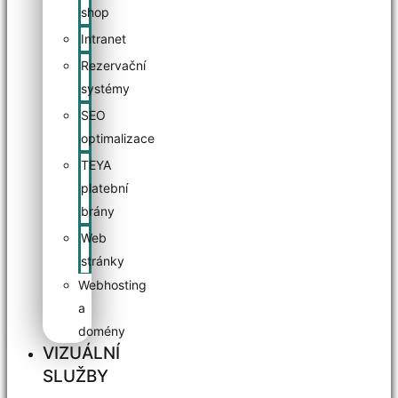
shop
Intranet
Rezervační
systémy
SEO
optimalizace
TEYA
platební
brány
Web
stránky
Webhosting
a
domény
VIZUÁLNÍ
SLUŽBY