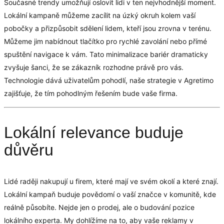
Současné trendy umožňují oslovit lidi v ten nejvhodnější moment.
Lokální kampaně můžeme zacílit na úzký okruh kolem vaší
pobočky a přizpůsobit sdělení lidem, kteří jsou zrovna v terénu.
Můžeme jim nabídnout tlačítko pro rychlé zavolání nebo přímé
spuštění navigace k vám. Tato minimalizace bariér dramaticky
zvyšuje šanci, že se zákazník rozhodne právě pro vás.
Technologie dává uživatelům pohodlí, naše strategie v Agretimo
zajišťuje, že tím pohodlným řešením bude vaše firma.
Lokální relevance buduje
důvěru
Lidé raději nakupují u firem, které mají ve svém okolí a které znají.
Lokální kampaň buduje povědomí o vaší značce v komunitě, kde
reálně působíte. Nejde jen o prodej, ale o budování pozice
lokálního experta. My dohlížíme na to, aby vaše reklamy v