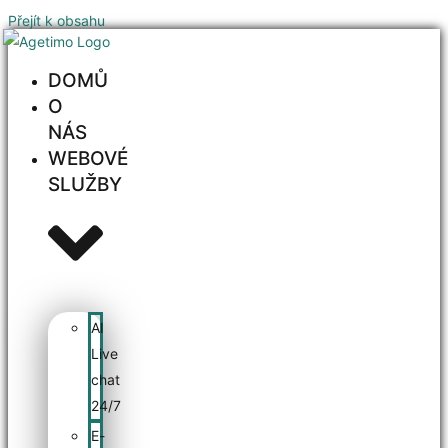
Přejít k obsahu
DOMŮ
O
NÁS
WEBOVÉ
SLUŽBY
AI
Live
chat
24/7
E-