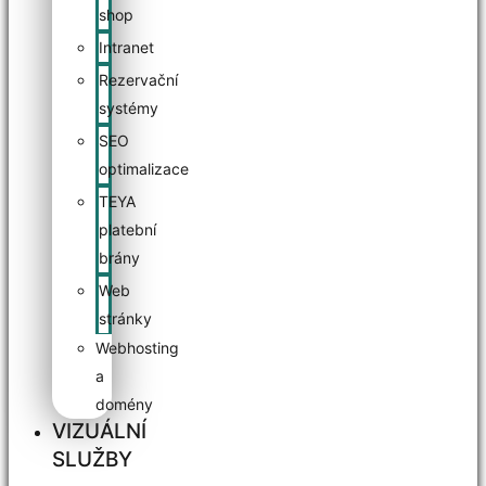
shop
Intranet
Rezervační
systémy
SEO
optimalizace
TEYA
platební
brány
Web
stránky
Webhosting
a
domény
VIZUÁLNÍ
SLUŽBY