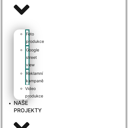
Foto
produkce
Google
street
view
Reklamní
kampaně
Video
produkce
NAŠE
PROJEKTY