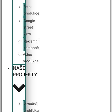
Foto
produkce
Google
street
view
Reklamní
kampaně
Video
produkce
NAŠE
PROJEKTY
Virtuální
prohlídka