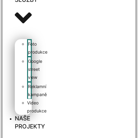
Foto
produkce
Google
street
view
Reklamní
kampaně
Video
produkce
NAŠE
PROJEKTY