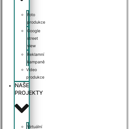
Foto
produkce
Google
street
view
Reklamní
kampaně
Video
produkce
NAŠE
PROJEKTY
Virtuální