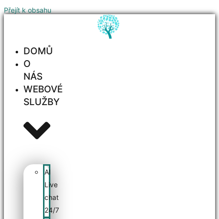
Přejít k obsahu
DOMŮ
O
NÁS
WEBOVÉ
SLUŽBY
AI
Live
chat
24/7